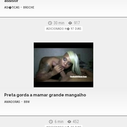
assistir
-
ASI�TICAS
BROCHE
30 min
917
ADICIONADO H� 97 DIAS
Preta gorda a mamar grande mangalho
-
AMADORAS
BBW
6 min
452