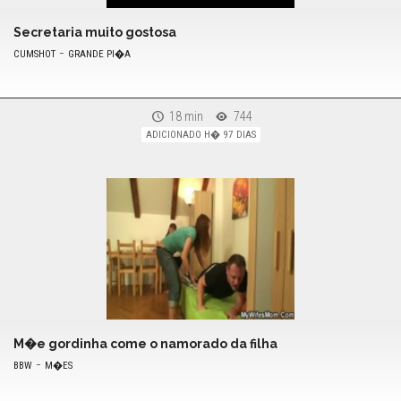
Secretaria muito gostosa
-
CUMSHOT
GRANDE PI�A
18 min
744
ADICIONADO H� 97 DIAS
M�e gordinha come o namorado da filha
-
BBW
M�ES