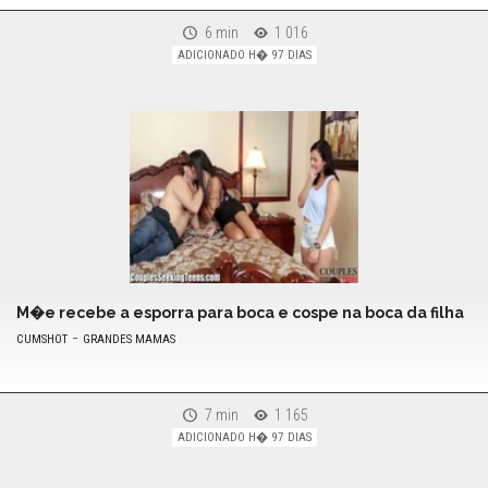
6 min
1 016
ADICIONADO H� 97 DIAS
M�e recebe a esporra para boca e cospe na boca da filha
-
CUMSHOT
GRANDES MAMAS
7 min
1 165
ADICIONADO H� 97 DIAS