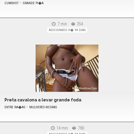
-
CUMSHOT
GRANDE PI�A
7 min
354
ADICIONADO H� 98 DIAS
Preta cavalona a levar grande foda
-
ENTRE RA�AS
MULHERES NEGRAS
14 min
780