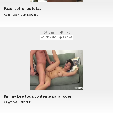
Fazer sofrer as tetas
-
ASI�TICAS
DOMINA��O
8 min
170
ADICIONADO H� 98 DIAS
Kimmy Lee toda contente para foder
-
ASI�TICAS
BROCHE