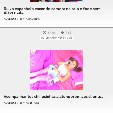
Ruiva espanhola esconde camera na sala e fode sem
dizer nada
-
ADOLESCENTES
AMADORAS
37 min
989
ADICIONADO H� 98 DIAS
Acompanhantes chinesinhas a atenderem aos clientes
-
ADOLESCENTES
ASI�TICAS