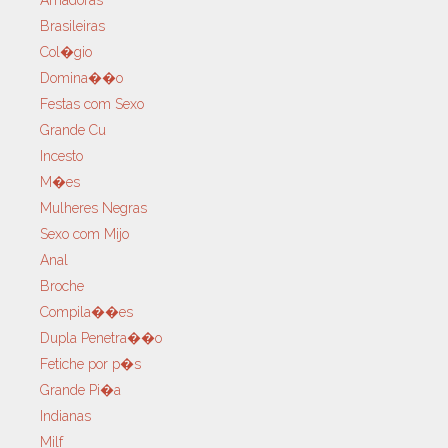
Brasileiras
Col�gio
Domina��o
Festas com Sexo
Grande Cu
Incesto
M�es
Mulheres Negras
Sexo com Mijo
Anal
Broche
Compila��es
Dupla Penetra��o
Fetiche por p�s
Grande Pi�a
Indianas
Milf