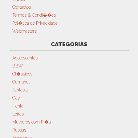
Contactos
Termos & Condi��es
Pol�tica de Privacidade
Webmasters
CATEGORIAS
Adolescentes
BBW
Cl�ssicos
Cumshot
Fantasia
Gay
Hentai
Loiras
Mulheres com Pi�a
Russas
Amadoras