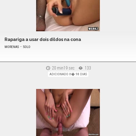
Rapariga a usar dois dildos na cona
-
MORENAS
SOLO
20 min19 sec
133
ADICIONADO H� 98 DIAS