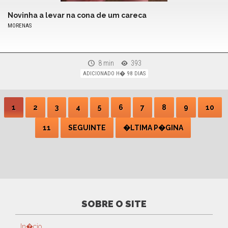
Novinha a levar na cona de um careca
MORENAS
8 min
393
ADICIONADO H� 98 DIAS
1
2
3
4
5
6
7
8
9
10
11
SEGUINTE
�LTIMA P�GINA
SOBRE O SITE
In�cio