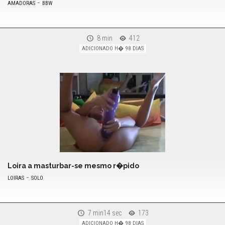
-
AMADORAS
BBW
8 min
412
ADICIONADO H� 98 DIAS
Loira a masturbar-se mesmo r�pido
-
LOIRAS
SOLO
7 min14 sec
173
ADICIONADO H� 98 DIAS