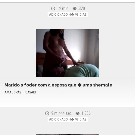
12 min
320
ADICIONADO H� 98 DIAS
Marido a foder com a esposa que � uma shemale
-
AMADORAS
CASAIS
9 min44 sec
1 056
ADICIONADO H� 98 DIAS