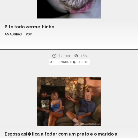
Pito todo vermelhinho
-
AMADORAS
POV
12 min
765
ADICIONADO H� 97 DIAS
Esposa asi�tica a foder com um preto e o marido a