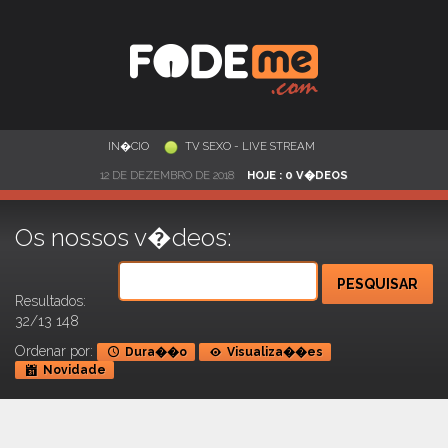
IN�CIO
TV SEXO - LIVE STREAM
12 DE DEZEMBRO DE 2018
HOJE : 0 V�DEOS
Os nossos v�deos:
PESQUISAR
Resultados:
32/13 148
Ordenar por:
Dura��o
Visualiza��es
Novidade