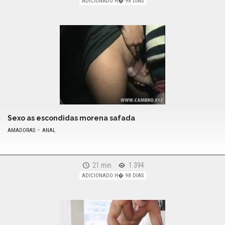
ADICIONADO H� 98 DIAS
Sexo as escondidas morena safada
-
AMADORAS
ANAL
21 min
1 394
ADICIONADO H� 98 DIAS