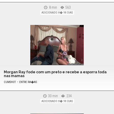
8 min
563
ADICIONADO H� 98 DIAS
Morgan Ray fode com um preto e recebe a esporra toda
nas mamas
-
CUMSHOT
ENTRE RA�AS
30 min
234
ADICIONADO H� 98 DIAS