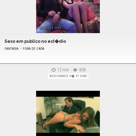
Sexo em publico no est�dio
-
FANTASIA
FORA DE CASA
12 min
838
ADICIONADO H� 97 DIAS