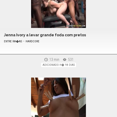
Jenna Ivory a levar grande foda com pretos
-
ENTRE RA�AS
HARDCORE
13 min
531
ADICIONADO H� 98 DIAS