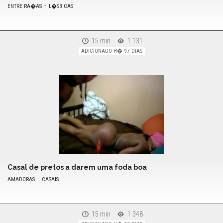
-
ENTRE RA�AS
L�SBICAS
15 min
1 131
ADICIONADO H� 97 DIAS
Casal de pretos a darem uma foda boa
-
AMADORAS
CASAIS
15 min
1 348